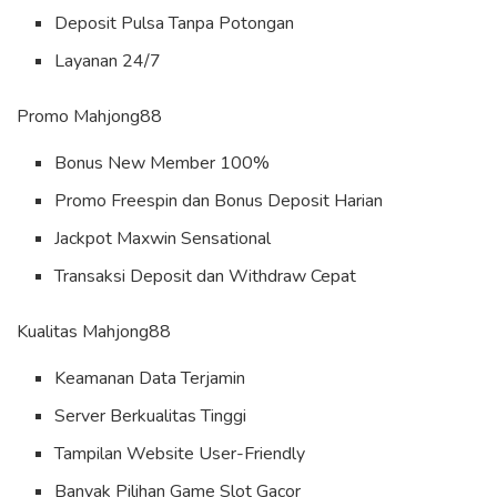
Deposit Pulsa Tanpa Potongan
Layanan 24/7
Promo Mahjong88
Bonus New Member 100%
Promo Freespin dan Bonus Deposit Harian
Jackpot Maxwin Sensational
Transaksi Deposit dan Withdraw Cepat
Kualitas Mahjong88
Keamanan Data Terjamin
Server Berkualitas Tinggi
Tampilan Website User-Friendly
Banyak Pilihan Game Slot Gacor