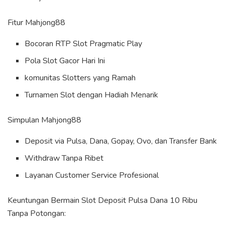
Fitur Mahjong88
Bocoran RTP Slot Pragmatic Play
Pola Slot Gacor Hari Ini
komunitas Slotters yang Ramah
Turnamen Slot dengan Hadiah Menarik
Simpulan Mahjong88
Deposit via Pulsa, Dana, Gopay, Ovo, dan Transfer Bank
Withdraw Tanpa Ribet
Layanan Customer Service Profesional
Keuntungan Bermain Slot Deposit Pulsa Dana 10 Ribu
Tanpa Potongan: