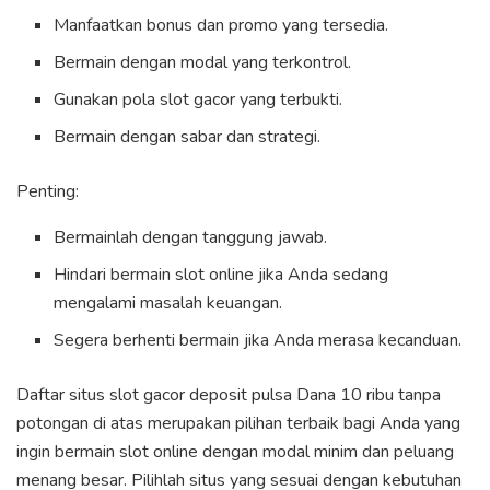
Manfaatkan bonus dan promo yang tersedia.
Bermain dengan modal yang terkontrol.
Gunakan pola slot gacor yang terbukti.
Bermain dengan sabar dan strategi.
Penting:
Bermainlah dengan tanggung jawab.
Hindari bermain slot online jika Anda sedang
mengalami masalah keuangan.
Segera berhenti bermain jika Anda merasa kecanduan.
Daftar situs slot gacor deposit pulsa Dana 10 ribu tanpa
potongan di atas merupakan pilihan terbaik bagi Anda yang
ingin bermain slot online dengan modal minim dan peluang
menang besar. Pilihlah situs yang sesuai dengan kebutuhan