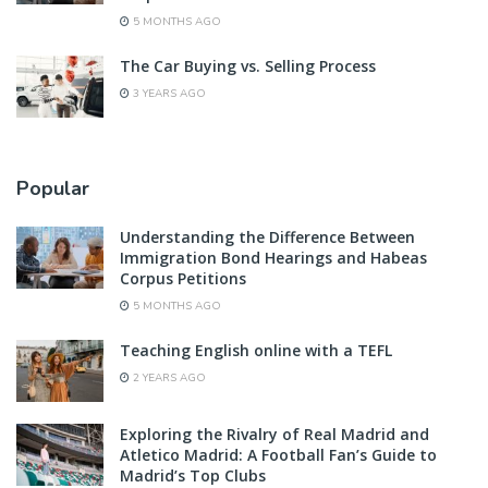
5 MONTHS AGO
The Car Buying vs. Selling Process
3 YEARS AGO
Popular
Understanding the Difference Between
Immigration Bond Hearings and Habeas
Corpus Petitions
5 MONTHS AGO
Teaching English online with a TEFL
2 YEARS AGO
Exploring the Rivalry of Real Madrid and
Atletico Madrid: A Football Fan’s Guide to
Madrid’s Top Clubs