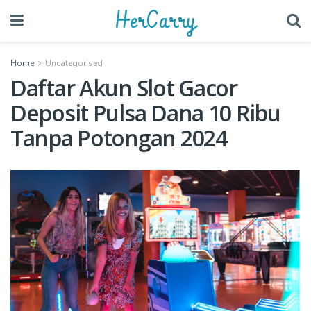
HerCarry
Home
Uncategorised
Daftar Akun Slot Gacor
Deposit Pulsa Dana 10 Ribu
Tanpa Potongan 2024